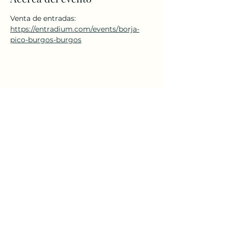
Venta de entradas: 
https://entradium.com/events/borja-
pico-burgos-burgos
Compartir este evento
El Sótano Cultural
elsotanoburgos@gmail.com
659 75 98 65