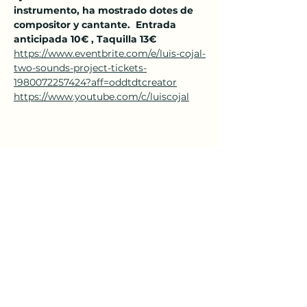
instrumento, ha mostrado dotes de 
compositor y cantante.  Entrada 
anticipada 10€ , Taquilla 13€ 
https://www.eventbrite.com/e/luis-cojal-
two-sounds-project-tickets-
1980072257424?aff=oddtdtcreator
https://www.youtube.com/c/luiscojal
Compartir este evento
El Sótano Cultural
elsotanoburgos@gmail.com