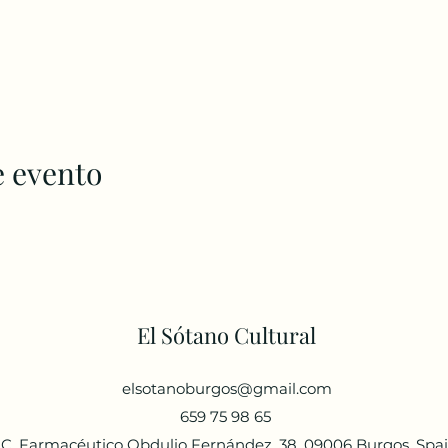
e evento
El Sótano Cultural
elsotanoburgos@gmail.com
659 75 98 65
C. Farmacéutico Obdulio Fernández, 38, 09006 Burgos, Spa